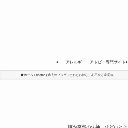
アレルギー・アトピー専門サイト
ホーム
doctor
過去のブログ
じわじわ蝕む…心不全と歯周病
咳や突然の失神、ひどいとき