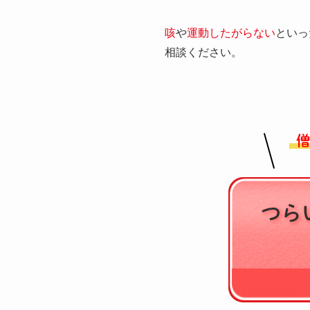
咳
や
運動したがらない
といっ
相談ください。