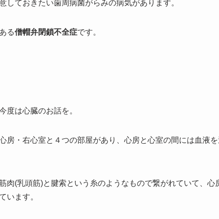
意しておきたい歯周病菌がらみの病気があります。
ある
僧帽弁閉鎖不全症
です。
今度は心臓のお話を。
心房・右心室と４つの部屋があり、心房と心室の間には血液を
筋肉(乳頭筋)と腱索という糸のようなもので繋がれていて、心
ています。