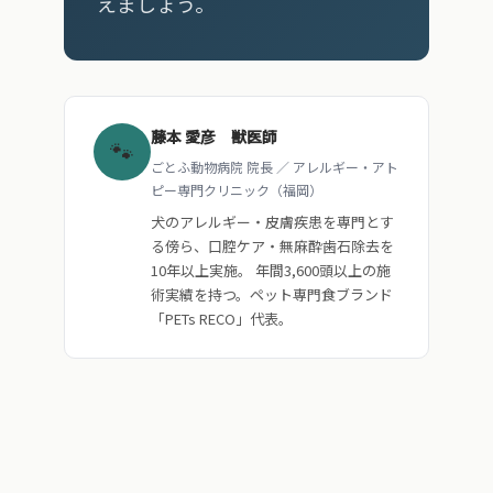
えましょう。
藤本 愛彦 獣医師
🐾
ごとふ動物病院 院長 ／ アレルギー・アト
ピー専門クリニック（福岡）
犬のアレルギー・皮膚疾患を専門とす
る傍ら、口腔ケア・無麻酔歯石除去を
10年以上実施。 年間3,600頭以上の施
術実績を持つ。ペット専門食ブランド
「PETs RECO」代表。