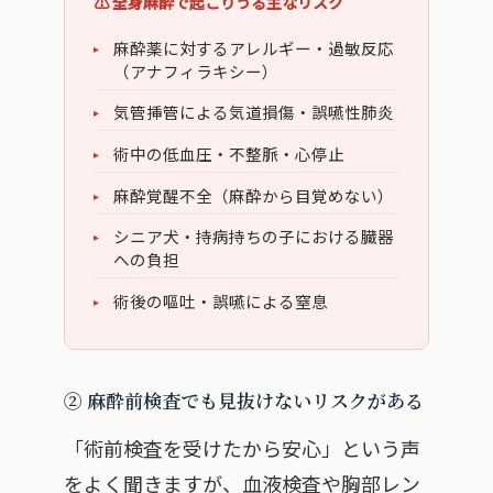
⚠️ 全身麻酔で起こりうる主なリスク
麻酔薬に対するアレルギー・過敏反応
（アナフィラキシー）
気管挿管による気道損傷・誤嚥性肺炎
術中の低血圧・不整脈・心停止
麻酔覚醒不全（麻酔から目覚めない）
シニア犬・持病持ちの子における臓器
への負担
術後の嘔吐・誤嚥による窒息
② 麻酔前検査でも見抜けないリスクがある
「術前検査を受けたから安心」という声
をよく聞きますが、血液検査や胸部レン