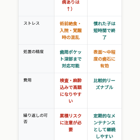
病ありは
↑）
ストレス
術前絶食・
慣れた子は
入院・覚醒
短時間で終
時の混乱
了
処置の精度
歯周ポケッ
表面〜中程
ト深部まで
度の歯石に
対応可能
有効
費用
検査・麻酔
比較的リー
込みで高額
ズナブル
になりやす
い
繰り返しの可
累積リスク
定期的なメ
否
に注意が必
ンテナンス
要
として継続
しやすい