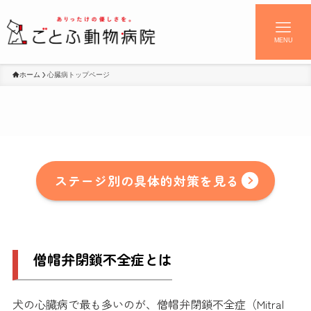
MENU
ホーム
心臓病トップページ
「
今何するか
」
（僧帽弁閉鎖不全症）
同じ程度の心臓病でも、
と診断されたあなたへ
心臓病
余命はどれくらいあるの？
これからどのように進行するの？
「ラシックス」などお薬はドンドン
お薬を一生飲み続けるの？
早め
そして
『心臓病です』と告げられた…
未来は同じではありません。
そう言われた瞬間、この子との時間が
大切
なのは
愛犬
です。
が
にケアを始めた子
と、
何もしな
増えていくの？
急に短くなったように感じたかもしれません。
かった子
では、
数年後にはっ
ステージ別の具体的対策を見る
きり差がでます。
僧帽弁閉鎖不全症とは
犬の心臓病で最も多いのが、僧帽弁閉鎖不全症（Mitral