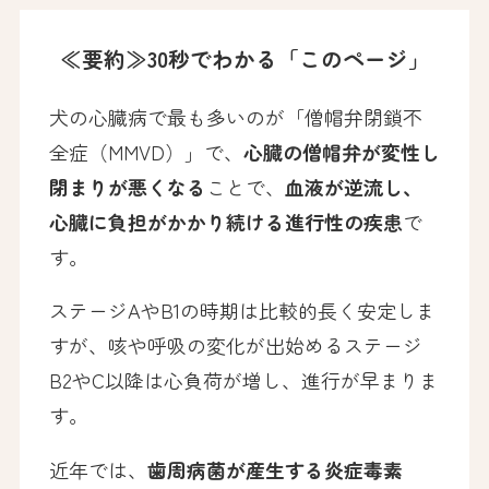
≪要約≫30秒でわかる「このページ」
犬の心臓病で最も多いのが「僧帽弁閉鎖不
全症（MMVD）」で、
心臓の僧帽弁が変性し
閉まりが悪くなる
ことで、
血液が逆流し、
心臓に負担がかかり続ける進行性の疾患
で
す。
ステージAやB1の時期は比較的長く安定しま
すが、咳や呼吸の変化が出始めるステージ
B2やC以降は心負荷が増し、進行が早まりま
す。
近年では、
歯周病菌が産生する炎症毒素