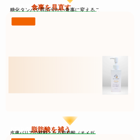
食事を見直す
STEP ①
糖化タンパク質の少ない食事に変えるこ
■ ベースフード75
・低温調理で『糖化タンパ
ベースフード75 の成分・購入ペー
とで腸への
ク質』
ジを見る
負担を減らし、脂肪酸の吸収改善を目指
を抑えたドッグフード
します。
・アレルギー・アトピーの
子に
配慮したドッグフード
・日本・米国（国際）特許
取得の
治療法に基づいて開発
脂肪酸を補う
STEP ②
皮膚バリアの材料となる脂肪酸（オメガ
■ バランスオイル
バランスオイル の成分・購入ペー
・オメガ3・オメガ6を適切に配