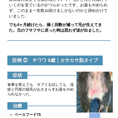
いくのを見ているのがつらかったです。お薬もやめられ
ず、このまま一生飲み続けるしかないのかと諦めかけて
いました。
でも4ヶ月続けたら、掻く回数が減って毛が生えてき
た。元のフサフサに戻った時は思わず涙が出ました。
症例 ② チワワ 8歳｜カサカサ肌タイプ
症状
食事を変えても、サプリを試しても、湿
疹と円形の脱毛がおさまらずお薬をやめ
られなかった。
治療
ベースフード75