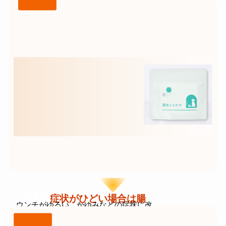
3・オメガ6）を 毎日の食事にかけるだけ
ジを見る
合
で効率よく補えます。
・オメガ3多めの配合で炎症を
抑える
・乾燥しやすい子のための
皮膚バリアをサポート
症状がひどい場合は腸
STEP ③
ウンチがゆるい。かゆみなどの症状に改
を整える
■ 腸活ふりかけ
善が遅いと 感じたら『腸活ふりかけ』追
・腸内環境を整え、
腸活ふりかけ の成分・購入ペー
栄養吸収をサポート