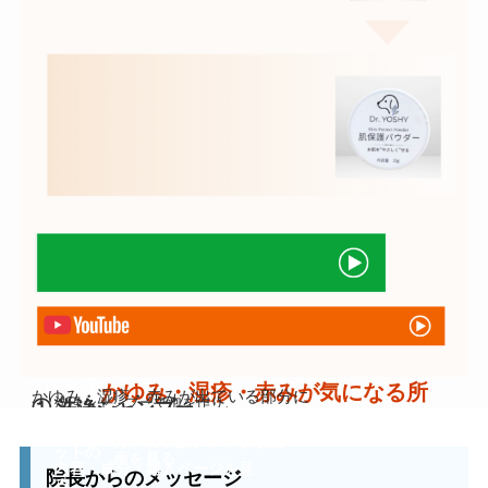
STEP ④
かゆみ・湿疹・赤みが気になる所
かゆみ・湿疹・赤みが出ている部分に
洗浄シャンプーで泡を作り、
① 洗浄シャンプー
カサカサした潤い不足の肌に
にポイント肌ケアを
② 保湿スプレー
1〜3日に1回ポイントケアを行います。
その泡を指先にのせ、
アレルゲンなどから肌を守り、
③ 肌保護パウダー
※かゆみや赤みが特に強い部分には
毛がしっとり濡れるくらい
カサカサ肌ポイント肌ケアセ
こすらずやさしくマッサージ
カサカサ肌ケアの手順動
潤いを閉じ込めるために
全身を洗いすぎると乾燥が進むため、気
外用薬を②の後にピンポイントで。
たっぷりと保湿液を噴霧。
ットの
画を見る
肌保護パウダーを薄くパッティング。
内容・成分・購入ページを見
になるところだけをケアするのが基本で
院長からのメッセージ
る