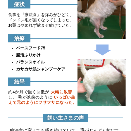
症状
食事を『療法食』を痒みがひどく、
ドンドン毛が無くなってしまった。
お薬はやめれず飲ませ続けていた。
治療
ベースフード75
腸活ふりかけ
バランスオイル
カサカサ肌シャンプーケア
結果
約4か月で掻く回数が
大幅に改善
し、 毛が以前のように
いっぱい生
えて元のようにフサフサになった。
飼い主さまの声
療法食に変えても掻き続けていて、毛がどんどん抜けて