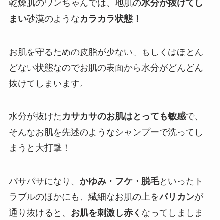
乾燥肌のワンちゃんでは、地肌の
水分が抜けてし
まい
砂漠のような
カラカラ状態！
お肌を守るための皮脂が少ない、もしくはほとん
どない状態なのでお肌の表面から水分がどんどん
抜けてしまいます。
水分が抜けた
カサカサのお肌はとっても敏感
で、
そんなお肌を先述のようなシャンプーで洗ってし
まうと大打撃！
パサパサになり、
かゆみ・フケ・脱毛
といったト
ラブルのほかにも、繊細なお肌の上を
バリカン
が
通り抜けると、
お肌を刺激し赤く
なってしましま