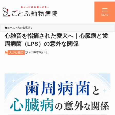
MENU
ホーム
犬の心臓病
心雑音を指摘された愛犬へ｜心臓病と歯
周病菌（LPS）の意外な関係
2026年6月4日
犬の心臓病