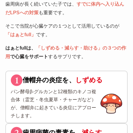
歯周病が長く続いていた子では、
すでに体内へ入り込ん
だLPSへの対策
も重要です。
そこで当院が心臓ケアの１つとして活用しているのが
「はぁとfull」
です。
はぁとfullは、
「しずめる・減らす・助ける」の３つの作
用
で心臓をサポート
するサプリです。
僧帽弁の炎症を、
しずめる
パン酵母β-グルカンと12種類のキノコ複
合体（霊芝・冬虫夏草・チャーガなど）
が、僧帽弁に起きている炎症にアプロー
チします。
歯周病菌の毒素を、
減らす